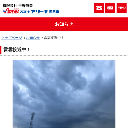
059-333-010
お問い
MENU
お知らせ
トップページ
お知らせ
雷雲接近中！
雷雲接近中！