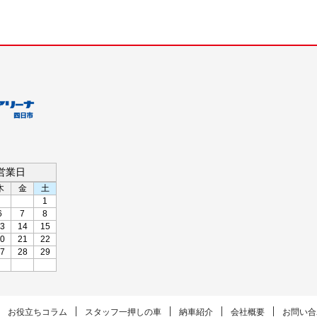
の営業日
木
金
土
1
6
7
8
3
14
15
0
21
22
7
28
29
お役立ちコラム
スタッフ一押しの車
納車紹介
会社概要
お問い合