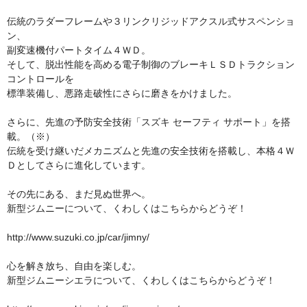
伝統のラダーフレームや３リンクリジッドアクスル式サスペンショ
ン、
副変速機付パートタイム４ＷＤ。
そして、脱出性能を高める電子制御のブレーキＬＳＤトラクション
コントロールを
標準装備し、悪路走破性にさらに磨きをかけました。
さらに、先進の予防安全技術「スズキ セーフティ サポート」を搭
載。（※）
伝統を受け継いだメカニズムと先進の安全技術を搭載し、本格４Ｗ
Ｄとしてさらに進化しています。
その先にある、まだ見ぬ世界へ。
新型ジムニーについて、くわしくはこちらからどうぞ！
http://www.suzuki.co.jp/car/jimny/
心を解き放ち、自由を楽しむ。
新型ジムニーシエラについて、くわしくはこちらからどうぞ！