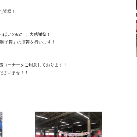
た皆様！
っぱいの62年」大感謝祭！
町獅子舞」の演舞を行います！
感コーナーをご用意しております！
ださいませ！！